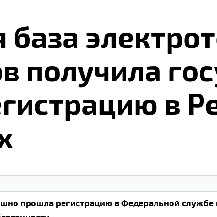
 база элек­тро­т
ов по­лу­чи­ла го­
ги­стра­цию в Ре
х
пешно прошла регистрацию в Федеральной службе 
ственности.