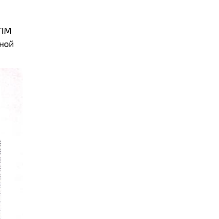
TIM
ной