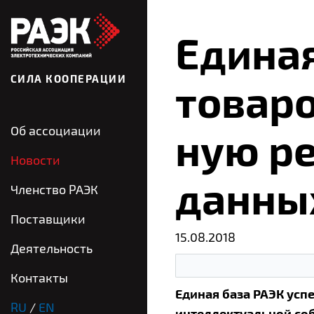
Еди­ная
СИЛА КООПЕРАЦИИ
то­ва­р
Об ассоциации
ную ре­
Новости
дан­ны
Членство РАЭК
Поставщики
15.08.2018
Деятельность
Контакты
Единая база РАЭК ус
RU
/
EN
интеллектуальной соб