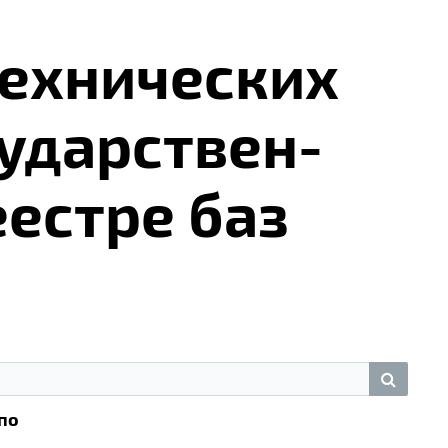
ех­ни­че­ских
су­дар­ствен­
­ест­ре баз
по