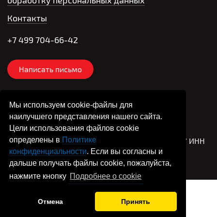
Контакты
+7 499 704-66-42
Написать письмо
association@raec.su
Мы используем cookie-файлы для
R
наилучшего представления нашего сайта.
Цели использования файлов cookie
определены в
Политике
© РАЭК, 2026 Хозяйственное партнерство “РАЭК” ИНН
конфиденциальности
. Если вы согласны и
7720804248
дальше получать файлы cookie, пожалуйста,
Сайт создан в
Волге-Веб
нажмите кнопку
Подробнее о cookie
Отмена
Принять