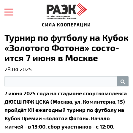
СИЛА КООПЕРАЦИИ
Тур­нир по фут­бо­лу на Ку­бок
«Зо­ло­то­го Фо­то­на» со­сто­
ит­ся 7 июня в Москве
28.04.2025
7 июня 2025 года на стадионе спорткомплекса
ДЮСШ ПФК ЦСКА (Москва, ул. Коминтерна, 15)
пройдёт XII ежегодный турнир по футболу на
Кубок Премии «Золотой Фотон». Начало
матчей - в 13:00, сбор участников - с 12:00.